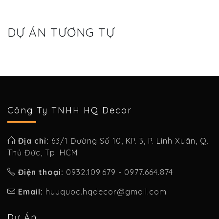
DỰ ÁN TƯƠNG TỰ
Công Ty TNHH HQ Decor
Địa chỉ:
63/1 Đường Số 10, KP. 3, P. Linh Xuân, Q.
Thủ Đức, Tp. HCM
Điện thoại:
0932.109.679 - 0977.664.874
Email:
huuquoc.hqdecor@gmail.com
Dự Án