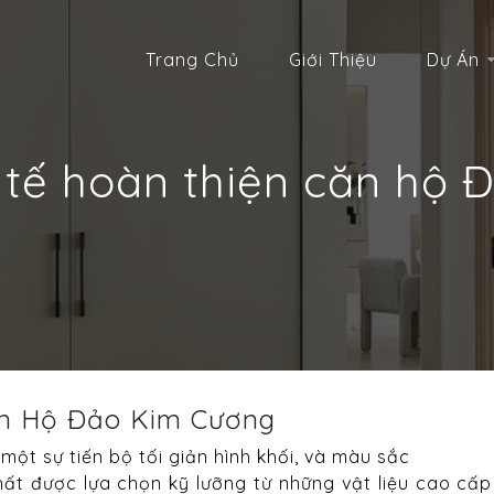
Trang Chủ
Giới Thiệu
Dự Án
 tế hoàn thiện căn hộ
ăn Hộ Đảo Kim Cương
một sự tiến bộ tối giản hình khối, và màu sắc
hất được lựa chọn kỹ lưỡng từ những vật liệu cao c