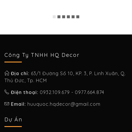
N
Công Ty TNHH HQ Decor
Địa chỉ:
63/1 Đường Số 10, KP. 3, P. Linh Xuân, Q.
Thủ Đức, Tp. HCM
Điện thoại:
0932.109.679 - 0977.664.874
Email:
huuquoc.hqdecor@gmail.com
Dự Án