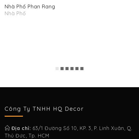
Nhà Phố Phan Rang
Nhà Phố
C
N
Công Ty TNHH HQ Decor
Địa chỉ:
63/1 Đường Số 10, KP. 3, P. Linh Xuân, Q.
Thủ Đức, Tp. HCM