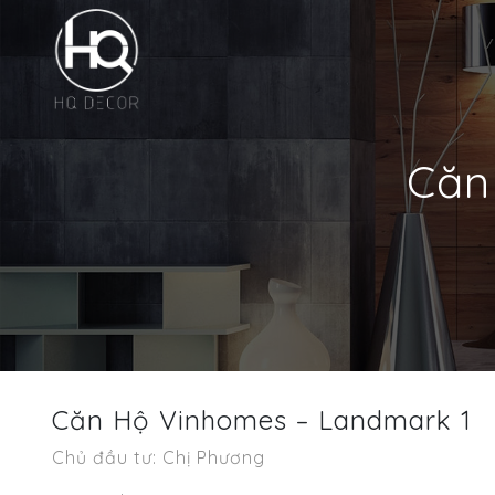
Căn
Căn Hộ Vinhomes – Landmark 1
Chủ đầu tư: Chị Phương