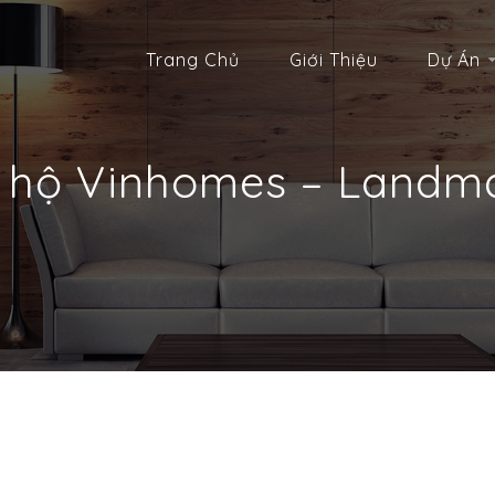
Trang Chủ
Giới Thiệu
Dự Án
 hộ Vinhomes – Landma